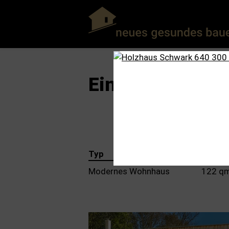
Ein Holzhaus fü
Typ
Nutzfl
Modernes Wohnhaus
122 q