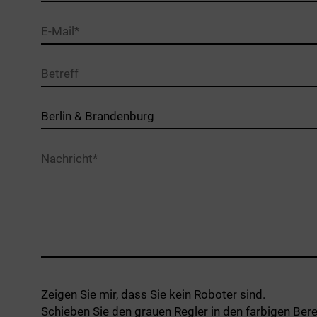
Ich stimme zu, dass meine Angaben aus dem Kontaktf
Zeigen Sie mir, dass Sie kein Roboter sind.
Anfrage erhoben und verarbeitet werden. Die Daten werde
Schieben Sie den grauen Regler in den farbigen Bere
Ihrer Anfrage gelöscht.