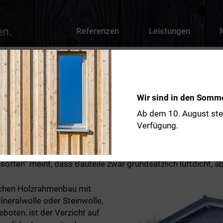
Referenzen
Leistungen
Wir sind in den Somme
Ab dem 10. August ste
nbau Für Gesundes Wohnklima
Verfügung.
 ist eine Weiterentwicklung des allgemeinen Holzrahmenbau
annte und beliebte Bauweise. Der Ursprung dieser Holzbauw
offen“ meint, dass Bauteile zwar grundsätzlich luftdicht, a
achen Holzrahmenbau mit
eralwolle oder Steinwolle,
boten, ist der Verzicht auf