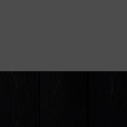
unft per E-Mail an
info@neues-
 zum Umgang mit Nutzerdaten finden Sie