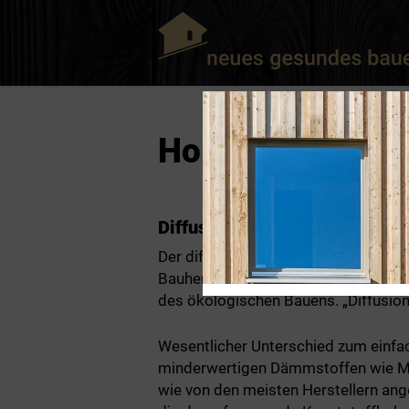
Holzrahmenbau
Diffusionsoffener Holzrahme
Der diffusionsoffene Holzrahmenbau
Bauherren gleichermaßen sehr anerk
des ökologischen Bauens. „Diffusions
Wesentlicher Unterschied zum einf
minderwertigen Dämmstoffen wie Min
wie von den meisten Herstellern ange