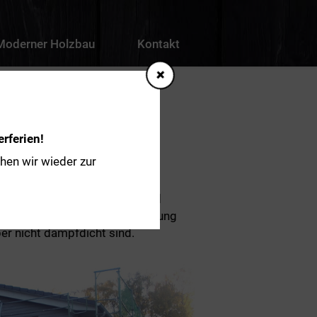
Moderner Holzbau
Kontakt
rferien!
hen wir wieder zur
s und eine bei Fachleuten und
eise findet sich in der Bewegung
ber nicht dampfdicht sind.