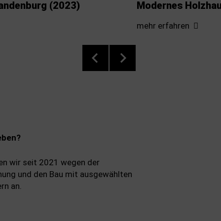
andenburg (2023)
Modernes Holzhaus
mehr erfahren
eben?
en wir seit 2021 wegen der
nung und den Bau mit ausgewählten
ern an.