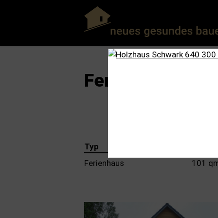
Ferienhaus Bra
Typ
Nutzfl
Ferienhaus
101 q